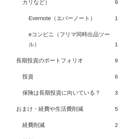
カリなど）
9
Evernote（エバーノート）
1
eコンビニ（フリマ同時出品ツー
ル）
1
長期投資のポートフォリオ
9
投資
6
保険は長期投資に向いている？
3
おまけ・経費や生活費削減
5
経費削減
2